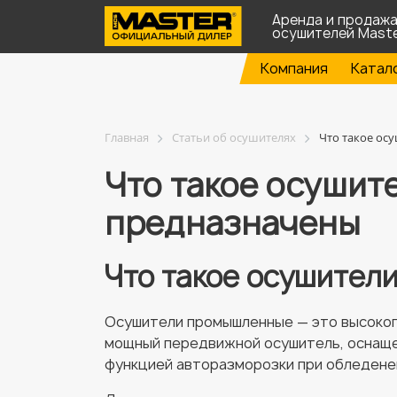
Аренда и продаж
осушителей Mast
Компания
Катал
Главная
Статьи об осушителях
Что такое ос
Что такое осушит
предназначены
Что такое осушител
Осушители промышленные — это высокоп
мощный передвижной осушитель, оснащен
функцией авторазморозки при обледене