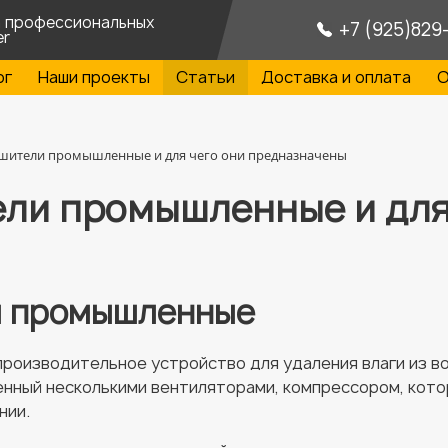
а профессиональных
+7 (925)829
er
ог
Наши проекты
Статьи
Доставка и оплата
О
ушители промышленные и для чего они предназначены
ели промышленные и для
и промышленные
роизводительное устройство для удаления влаги из в
ный несколькими вентиляторами, компрессором, котор
нии.