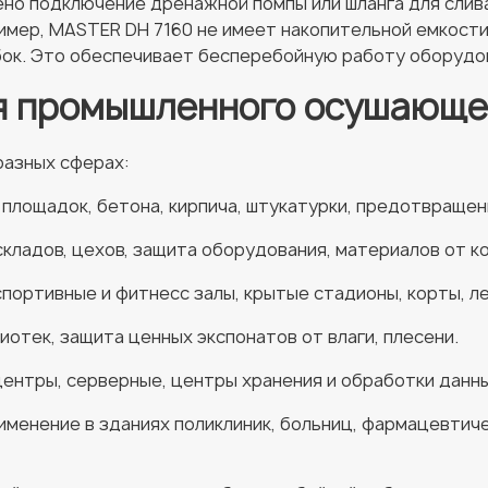
о подключение дренажной помпы или шланга для слива
мер, MASTER DH 7160 не имеет накопительной емкости,
убок. Это обеспечивает бесперебойную работу оборудо
я промышленного осушающе
азных сферах:
площадок, бетона, кирпича, штукатурки, предотвращен
кладов, цехов, защита оборудования, материалов от к
портивные и фитнесс залы, крытые стадионы, корты, л
иотек, защита ценных экспонатов от влаги, плесени.
ентры, серверные, центры хранения и обработки данны
менение в зданиях поликлиник, больниц, фармацевтиче