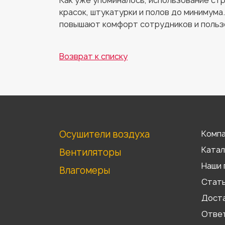
Как уже упоминалось, использование ст
красок, штукатурки и полов до минимума
повышают комфорт сотрудников и польз
Возврат к списку
Осушители воздуха
Комп
Катал
Вентиляторы
Наши 
Влагомеры
Стат
Доста
Отве