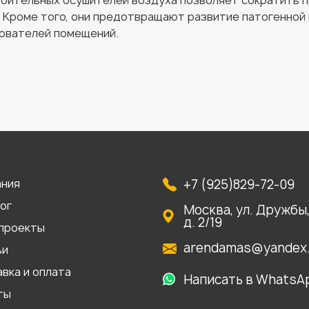
роительных осушителей воздуха позволяет сократить 
. Кроме того, они предотвращают развитие патогенной п
ователей помещений.
ания
+7 (925)829-72-09
ог
Москва, ул. Дружбы
д. 2/19
проекты
arendamas@yandex.
ьи
вка и оплата
Написать в WhatsA
ты