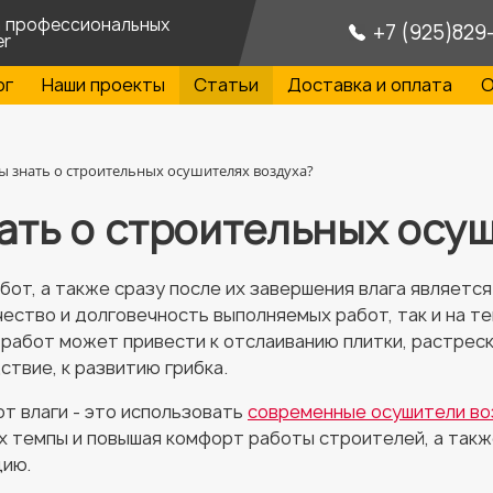
а профессиональных
+7 (925)829
er
ог
Наши проекты
Статьи
Доставка и оплата
О
ы знать о строительных осушителях воздуха?
ать о строительных осу
от, а также сразу после их завершения влага являетс
ачество и долговечность выполняемых работ, так и на 
 работ может привести к отслаиванию плитки, растрес
ствие, к развитию грибка.
т влаги - это использовать
современные осушители во
х темпы и повышая комфорт работы строителей, а такж
цию.