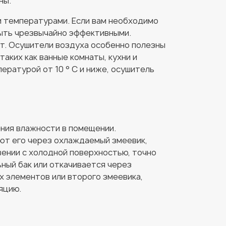
ны.
и температурами. Если вам необходимо
быть чрезвычайно эффективными.
т. Осушители воздуха особенно полезны
аких как ванные комнаты, кухни и
пературой от 10 ° C и ниже, осушитель
ния влажности в помещении.
ют его через охлаждаемый змеевик,
вении с холодной поверхностью, точно
ьный бак или откачивается через
х элементов или второго змеевика,
яцию.