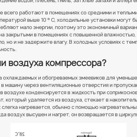
дение водой, плесень, гниль, затхлые запахи и аллерге
е всего работают в помещениях со средними и теплым
ературой выше 10 ° C, холодильные установки могут 
ебляют мало энергии, поэтому это экономичный вариан
а закрытыми в помещениях с повышенной влажностью, т
о, но и не задержите влагу. В холодных условиях с тем
ность.
ли воздуха компрессора?
ма охлаждаемых и обогреваемых змеевиков для уменьше
в машину через вентиляционные отверстия и пропуска
 в воздухе конденсируется в жидкость при соприкосно
ат, который удаляется из воздуха, стекает в накопител
 слегка нагревается, обычно с помощью нагревательны
да воздух высушен и нагрет, он возвращается в циркул