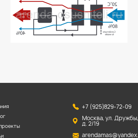
ания
+7 (925)829-72-09
ог
Москва, ул. Дружбы
д. 2/19
проекты
arendamas@yandex.
ьи