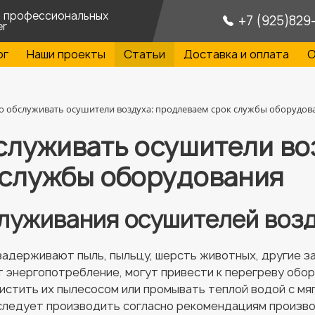
а профессиональных
+7 (925)829
er
ог
Наши проекты
Статьи
Доставка и оплата
О
о обслуживать осушители воздуха: продлеваем срок службы оборудов
служивать осушители во
 службы оборудования
луживания осушителей воз
 задерживают пыль, пыльцу, шерсть животных, другие 
 энергопотребление, могут привести к перегреву обо
истить их пылесосом или промывать теплой водой с м
 следует производить согласно рекомендациям произво