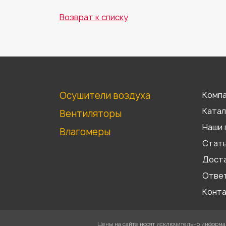
Возврат к списку
Осушители воздуха
Комп
Катал
Вентиляторы
Наши 
Влагомеры
Стат
Доста
Отве
Конт
Цены на сайте носят исключительно информац