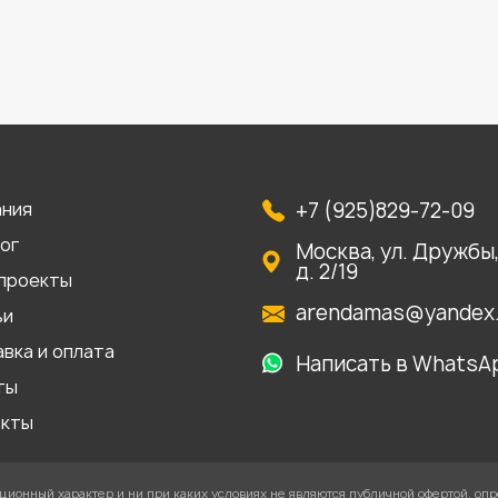
ания
+7 (925)829-72-09
ог
Москва, ул. Дружбы
д. 2/19
проекты
arendamas@yandex.
ьи
вка и оплата
Написать в WhatsA
ты
акты
ионный характер и ни при каких условиях не являются публичной офертой, оп