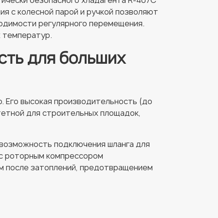
гически безопасного хладагента R-407C
ия с колесной парой и ручкой позволяют
ходимости регулярного перемещения.
х температур.
сть для больших
. Его высокая производительность (до
тетной для строительных площадок,
 возможность подключения шланга для
 с роторным компрессором
ем после затоплений, предотвращением