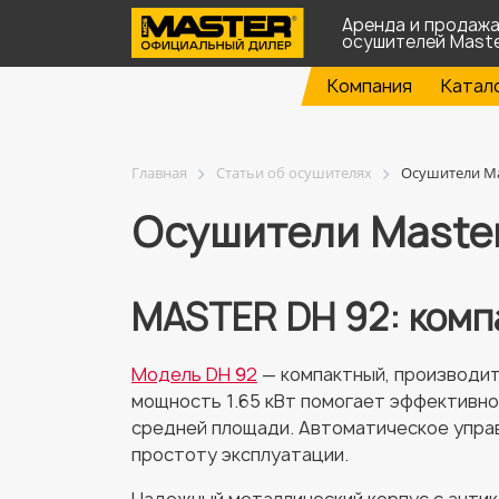
Аренда и продаж
осушителей Mast
Компания
Катал
Главная
Статьи об осушителях
Осушители Ma
Осушители Maste
MASTER DH 92: комп
Модель DH 92
— компактный, производит
мощность 1.65 кВт помогает эффективно
средней площади. Автоматическое упра
простоту эксплуатации.