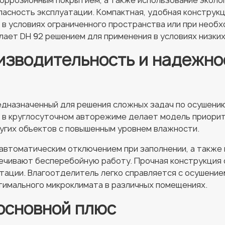
оррозионным покрытием, а также использование эколо
пасность эксплуатации. Компактная, удобная конструкц
 в условиях ограниченного пространства или при необ
ает DH 92 решением для применения в условиях низки
изводительность и надежно
дназначенный для решения сложных задач по осушению
ы в круглосуточном авторежиме делает модель приори
угих объектов с повышенным уровнем влажности.
 автоматическим отключением при заполнении, а также
ечивают бесперебойную работу. Прочная конструкция
тации. Влагоотделитель легко справляется с осушени
тимального микроклимата в различных помещениях.
основной плюс