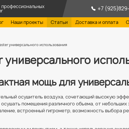
а профессиональных
+7 (925)829
er
ог
Наши проекты
Статьи
Доставка и оплата
О
ster универсального использования
r универсального испол
актная мощь для универсал
ельный осушитель воздуха, сочетающий высокую эффек
 осушать помещения различного объема, от небольших
вление, встроенный гигрометр, возможность выбора р