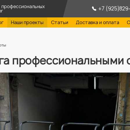
а профессиональных
+7 (925)829
er
ог
Наши проекты
Статьи
Доставка и оплата
О
оты
га профессиональными 