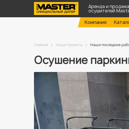
Аренда и продаж
осушителей Mast
Компания
Катал
Главная
Наши проекты
Наши последние раб
Осушение паркин