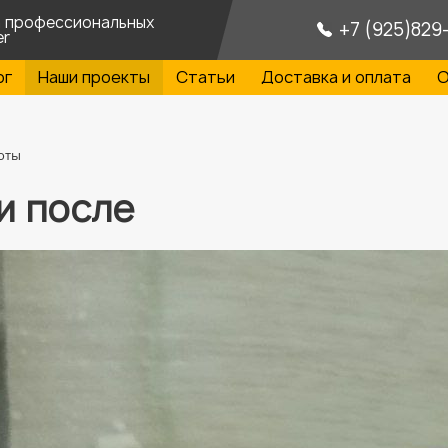
а профессиональных
+7 (925)829
er
ог
Наши проекты
Статьи
Доставка и оплата
О
оты
и после