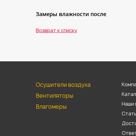
Замеры влажности после
Возврат к списку
Осушители воздуха
Комп
Катал
Вентиляторы
Наши 
Влагомеры
Стат
Доста
Отве