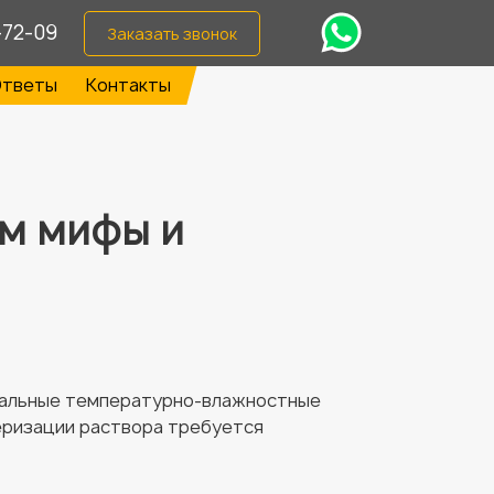
-72-09
Заказать звонок
тветы
Контакты
ем мифы и
имальные температурно-влажностные
меризации раствора требуется