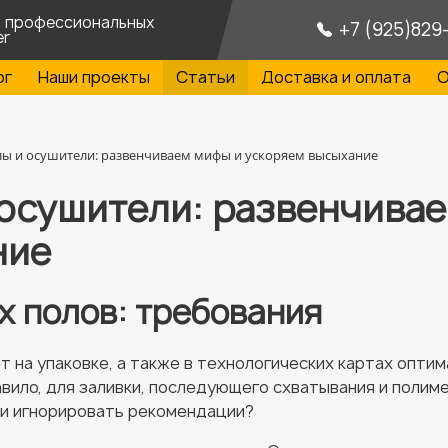
а профессиональных
+7 (925)829
er
ог
Наши проекты
Статьи
Доставка и оплата
О
ы и осушители: развенчиваем мифы и ускоряем высыхание
осушители: развенчива
ние
х полов: требования
 на упаковке, а также в технологических картах опт
равило, для заливки, последующего схватывания и поли
ли игнорировать рекомендации?