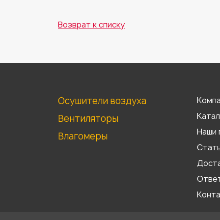
Возврат к списку
Осушители воздуха
Комп
Катал
Вентиляторы
Наши 
Влагомеры
Стат
Доста
Отве
Конт