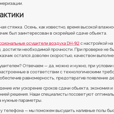
меризации.
актики
ная стяжка. Осень, как известно, время высокой влажн
зчик был заинтересован в скорейшей сдаче объекта.
ссиональные осушители воздуха DH-92
c настройкой на
, достигли необходимой прочности. При проверке не б
аказчик остался доволен скоростью, качеством выполне
ушителем? Отвечаем — да, можно и нужно, при условии
настроенные в соответствии с технологическими треб
 обеспечив равномерность, предотвратив появление д
ение или ускорение сроков сдачи объекта, экономия и
нией решения. Наши специалисты посоветуют оптималь
а нужные параметры.
ру телефона — мы поможем высушить наливные полы быс