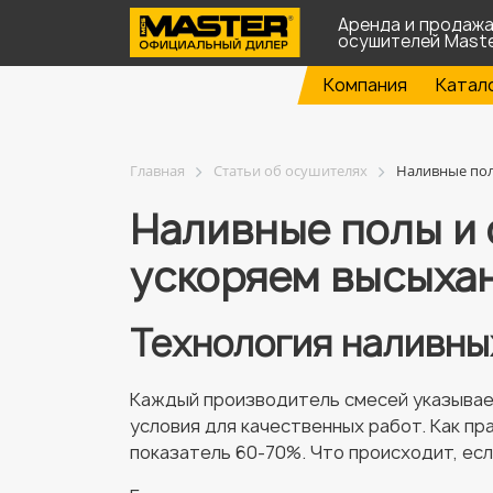
Аренда и продаж
осушителей Mast
Компания
Катал
Главная
Статьи об осушителях
Наливные пол
Наливные полы и 
ускоряем высыха
Технология наливны
Каждый производитель смесей указывает
условия для качественных работ. Как п
показатель 60-70%. Что происходит, ес