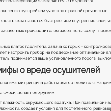
есс полимеризации замедляется. Это чревато:
оявлению пузырей или участков с разной прочностью.
ность схватывается быстрее, чем внутренние слои, ч
заявленных производителем часов, полы сохнут нескол
ьные влагоотделители, задача которых – контролирова
ляет настроить прибор на поддержание оптимальной в
атель поднимается выше установленного порога, выклю
ифы о вреде осушителей
допонимании принципа работы влагоотделителя. Наприм
з смеси, делая пол хрупким.
т влажность окружающего воздуха. При правильной н
ажности, создает условия для постепенного, равномер