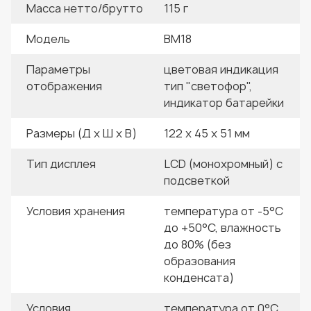
Масса нетто/брутто
115 г
Модель
BM18
Параметры
цветовая индикация
отображения
тип "светофор",
индикатор батарейки
Размеры (Д х Ш х В)
122 х 45 х 51 мм
Тип дисплея
LCD (монохромный) с
подсветкой
Условия хранения
температура от -5°C
до +50°C, влажность
до 80% (без
образования
конденсата)
Условия
температура от 0°C