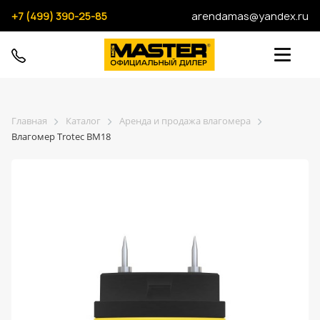
+7 (499) 390-25-85
arendamas@yandex.ru
Главная
Каталог
Аренда и продажа влагомера
Влагомер Trotec BM18